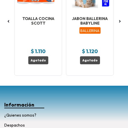
TOALLA COCINA
JABON BALLERINA
RZA
SCOTT
BABYLINE
BA
BALLERINA
ad
V
$ 1.110
$ 1.120
Agotado
Agotado
Información
¿Quienes somos?
Despachos