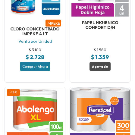
PAPEL HIGIENICO
IMPEKE
CONFORT D/H
CLORO CONCENTRADO
IMPEKE 4 LT
Venta por Unidad
$ 3.100
$ 1.580
$ 2.728
$ 1.359
Comprar Ahora
Agotado
-14%