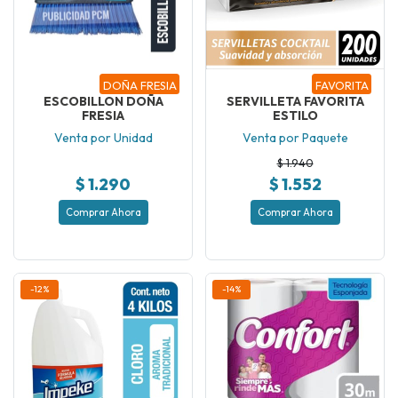
DOÑA FRESIA
FAVORITA
ESCOBILLON DOÑA
SERVILLETA FAVORITA
FRESIA
ESTILO
Venta por Unidad
Venta por Paquete
$ 1.940
$ 1.290
$ 1.552
Comprar Ahora
Comprar Ahora
-12%
-14%