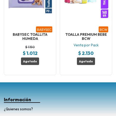
BABYSEC
BCW
BABYSEC TOALLITA
TOALLA PREMIUM BEBE
HUMEDA
BCW
Venta por Pack
$ 1.150
$ 1.012
$ 2.130
Agotado
Agotado
Información
¿Quienes somos?