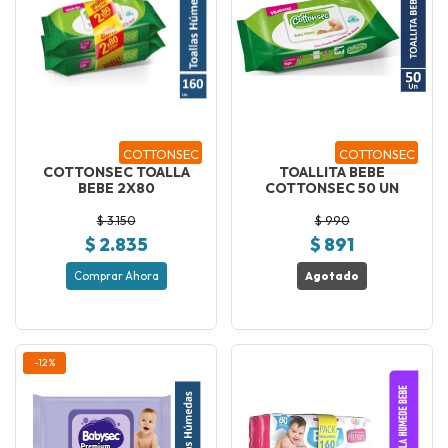
COTTONSEC
COTTONSEC
COTTONSEC TOALLA
TOALLITA BEBE
BEBE 2X80
COTTONSEC 50 UN
$ 3.150
$ 990
$ 2.835
$ 891
Comprar Ahora
Agotado
-12%