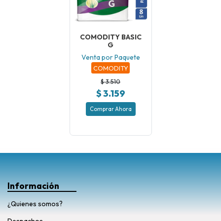
COMODITY BASIC
G
Venta por Paquete
COMODITY
$ 3.510
$ 3.159
Comprar Ahora
Información
¿Quienes somos?
Despachos