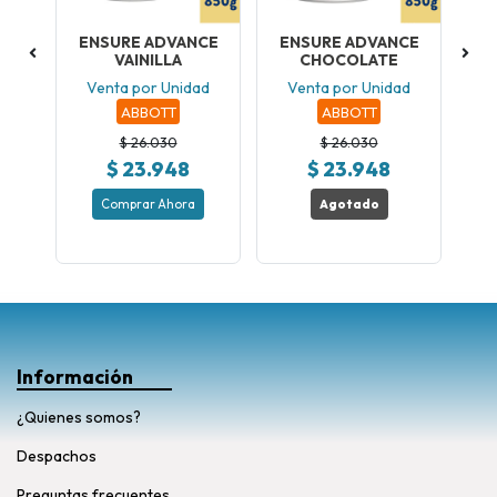
ENSURE ADVANCE
ENSURE ADVANCE
S
VAINILLA
CHOCOLATE
V
ad
Venta por Unidad
Venta por Unidad
ABBOTT
ABBOTT
$ 26.030
$ 26.030
$ 23.948
$ 23.948
Comprar Ahora
Agotado
Información
¿Quienes somos?
Despachos
Preguntas frecuentes