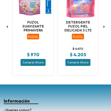
FUZOL
DETERGENTE
P
XI
SUAVIZANTE
FUZOL PIEL
PRIMAVERA
DELICADA 3 LTS
ad
FUZOL
FUZOL
$ 4.670
$ 970
$ 4.203
Comprar Ahora
Comprar Ahora
Información
¿Quienes somos?