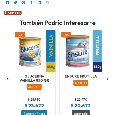
Agotado.
También Podría Interesarte
-8%
-8%
-8
GLUCERNA
ENSURE FRUTILLA
E
0
VAINILLA 850 GR
ABBOTT
ad
V
ABBOTT
$ 25.730
$ 22.470
$ 23.672
$ 20.672
Comprar Ahora
Agotado