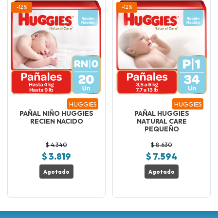
-12%
-12%
HUGGIES
HUGGIES
PAÑAL NIÑO HUGGIES
PAÑAL HUGGIES
RECIEN NACIDO
NATURAL CARE
PEQUEÑO
$ 4.340
$ 8.630
$ 3.819
$ 7.594
Agotado
Agotado