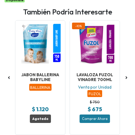
Disponible
También Podría Interesarte
-10%
-10
ÑA
JABON BALLERINA
LAVALOZA FUZOL
L
BABYLINE
VINAGRE 700ML
ad
Venta por Unidad
V
BALLERINA
FUZOL
$ 750
$ 1.120
$ 675
Agotado
Comprar Ahora