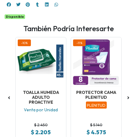
Disponible
También Podría Interesarte
-10%
-11%
-12
TOALLA HUMEDA
PROTECTOR CAMA
/M
ADULTO
PLENITUD
C
PROACTIVE
ad
PLENITUD
Venta por Unidad
$ 2.450
$ 5.140
$ 2.205
$ 4.575