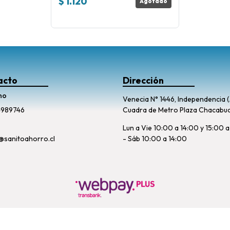
$ 1.120
Agotado
acto
Dirección
no
Venecia N° 1446, Independencia 
4989746
Cuadra de Metro Plaza Chacabu
Lun a Vie 10:00 a 14:00 y 15:00 a
@sanitoahorro.cl
- Sáb 10:00 a 14:00
Sanito Ahorro © 2026
Creado por
Bsale