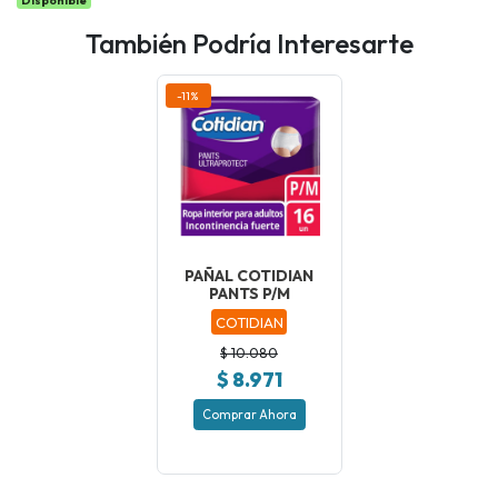
Disponible
También Podría Interesarte
-11%
PAÑAL COTIDIAN
PANTS P/M
COTIDIAN
$ 10.080
$ 8.971
Comprar Ahora