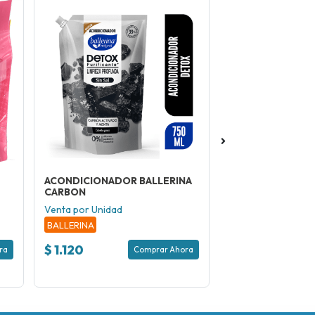
ACONDICIONADOR BALLERINA
JABON BALLERIN
CARBON
BALLERINA
Venta por Unidad
BALLERINA
$ 1.120
$ 1.120
ra
Comprar Ahora