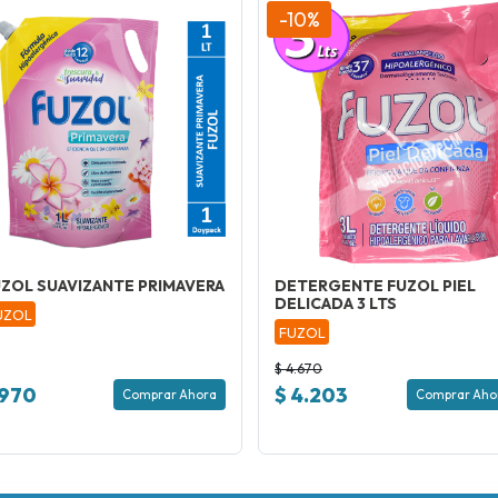
-10%
ZOL SUAVIZANTE PRIMAVERA
DETERGENTE FUZOL PIEL
DELICADA 3 LTS
UZOL
FUZOL
$ 4.670
 970
$ 4.203
Comprar Ahora
Comprar Aho