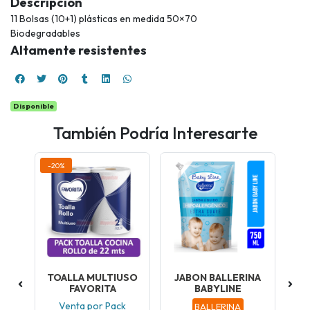
Descripción
11 Bolsas (10+1) plásticas en medida 50×70
Biodegradables
Altamente resistentes
Disponible
También Podría Interesarte
-20%
ÑA
TOALLA MULTIUSO
JABON BALLERINA
FAVORITA
BABYLINE
ad
Venta por Pack
BALLERINA