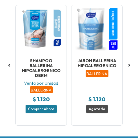
-12
LA
SHAMPOO
JABON BALLERINA
BA
BALLERINA
HIPOALERGENICO
HIPOALERGENICO
te
BALLERINA
DERM
Venta por Unidad
BALLERINA
$ 1.120
$ 1.120
Comprar Ahora
Agotado